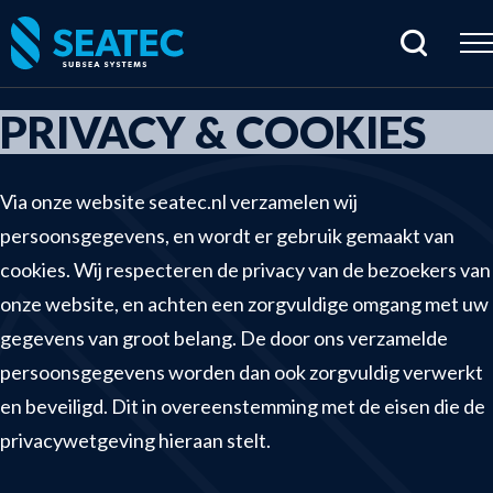
PRIVACY & COOKIES
Home
Products
Via onze website
seatec.nl
verzamelen wij
persoonsgegevens, en wordt er gebruik gemaakt van
Cabling & connectors
cookies. Wij respecteren de privacy van de bezoekers van
Hydraulic products
onze website, en achten een zorgvuldige omgang met uw
Junctionboxes & housings
gegevens van groot belang. De door ons verzamelde
Rentals
persoonsgegevens worden dan ook zorgvuldig verwerkt
Sensors & electrical parts
en beveiligd. Dit in overeenstemming met de eisen die de
Subsea imaging
privacywetgeving hieraan stelt.
Tools & specials